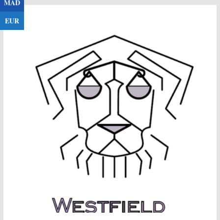
MAD
Passer
EUR
au
contenu