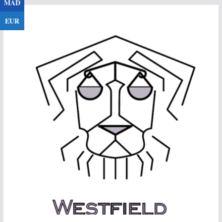
MAD
Passer
EUR
au
contenu