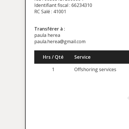
Identifiant fiscal : 66234310
RC Salé : 41001
Transférer à :
paula herea
paula.herea@gmail.com
Hrs / Qté
Service
1
Offshoring services