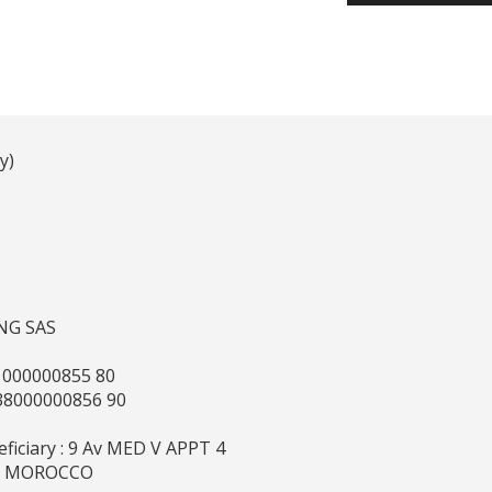
y)
ING SAS
1000000855 80
38000000856 90
eficiary : 9 Av MED V APPT 4
E MOROCCO