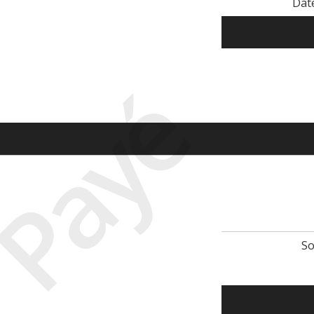
Dat
Payé
So