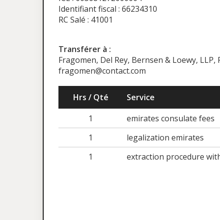
Identifiant fiscal : 66234310
RC Salé : 41001
Transférer à :
Fragomen, Del Rey, Bernsen & Loewy, LLP,
fragomen@contact.com
Hrs / Qté
Service
1
emirates consulate fees
1
legalization emirates
1
extraction procedure wit