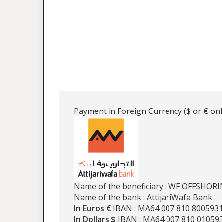
Payment in Foreign Currency ($ or € onl
Name of the beneficiary : WF OFFSHOR
Name of the bank : AttijariWafa Bank
In Euros €
IBAN : MA64 007 810 800593
In Dollars $
IBAN : MA64 007 810 01059