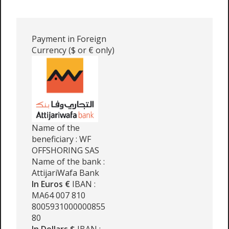
Payment in Foreign
Currency ($ or € only)
Name of the
beneficiary : WF
OFFSHORING SAS
Name of the bank :
AttijariWafa Bank
In Euros €
IBAN :
MA64 007 810
8005931000000855
80