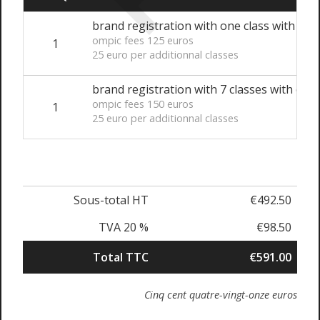
brand registration with one class with omp
ompic fees 125 euros
1
25 euro per additionnal classes
brand registration with 7 classes with omp
ompic fees 150 euros
1
25 euro per additionnal classes
Sous-total HT
€492.50
TVA 20 %
€98.50
Total TTC
€591.00
Cinq cent quatre-vingt-onze euros